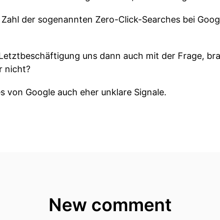
 Zahl der sogenannten Zero-Click-Searches bei Googl
 Letztbeschäftigung uns dann auch mit der Frage, bra
r nicht?
s von Google auch eher unklare Signale.
mal an mit der vielleicht wichtigsten Meldung diese
s CoreUpdates vom Mai begonnen, das Ganze findet j
thalb Monate nachdem das letzte CoreUpdate vom Mä
ert.
s soweit, dass schon wieder ein core update auf uns z
New comment
raus für Änderungen ergeben.