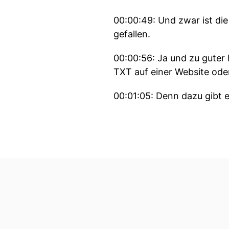
00:00:49: Und zwar ist die
gefallen.
00:00:56: Ja und zu guter
TXT auf einer Website ode
00:01:05: Denn dazu gibt e
00:01:09: Aber fangen wir 
Google mit dem Rollout da
00:01:25: nur etwa ander
bis zum achten april gedau
00:01:36: Ja und nun ist e
gespannt sein was sich da