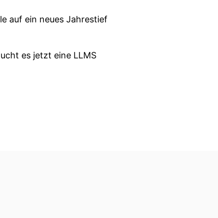
e auf ein neues Jahrestief
ucht es jetzt eine LLMS
r Woche und zwar hat
etzt statt.
rz beendet wurde hatte ja
urollt und wir dürfen