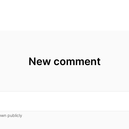
New comment
own publicly